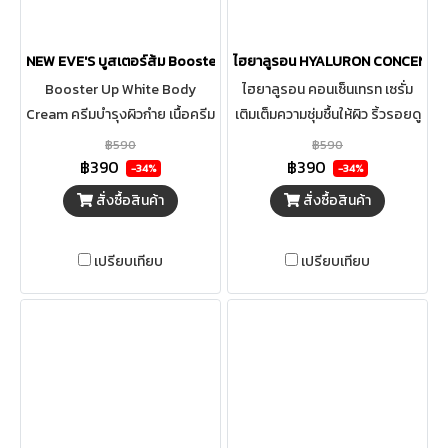
NEW EVE'S บูสเตอร์ส้ม Booster Up White Body Cream
ไฮยาลูรอน HYALURON CONCENTR
Booster Up White Body
ไฮยาลูรอน คอนเซ็นเทรท เซรั่ม
Cream ครีมบำรุงผิวกำย เนื้อครีม
เติมเต็มความชุ่มชื้นให้ผิว ริ้วรอยดู
เข้มข้น ด้วยสำร Niacinamide
ตื้นขึ้น HYALURON
฿590
฿590
หรือ วิตำมินบี 3 เข้นข้นสูง 10% ที่
CONCENTRATE SERUM เซรั่ม
฿390
฿390
-34%
-34%
ช่วย ลดควำมหมองคล้ำปรับผิวให้
สูตรเข้มข้น อัดเเน่นด้วย
สั่งซื้อสินค้า
สั่งซื้อสินค้า
ดูกระจ่างใส ลดเลือนจุดด่ำงดำสี
Hyaluron 15 Molecules ที่ผ่าน
ผิวดูเนียนสม่ำเสมอเผยผิว
กระบวนการ Biotechnology
เปรียบเทียบ
เปรียบเทียบ
กระจ่าง ใสอย่ำงเป็นธรรมชำติ
Extraction ผสานกับ Vitamin
พร้อมผสำม AHAs 5 ชนิดฟื้น
B3 และสารสกัดจากธรรมชาติถึง
บำรุงผิวหยำบกร้ำน ให้เรียบเนียน
6 ชนิด ช่วยเติมเต็มความชุ่มชื้น กัก
ช่วยผลัด เซลล์ผิวอย่ำงอ่อนโยน
เก็บน้ำให้ผิวแลดูอิ่มฟู พร้อม
เติมควำมชุ่มชื้นพร้อมปลอบ
ปลอบประโลมและลดการระคาย
ประโลมผิวด้วย Aloe vera ช่วยให้
เคือง ช่วยให้ผิวแข็งแรง สุขภาพดี
ผิวเนียน นุ่มชุ่มชื้นตลอดทั้งวัน ทำ
สามารถใช้ได้กับทุกสภาพผิว
บำรุงผิวกายเช้ำ-เย็น