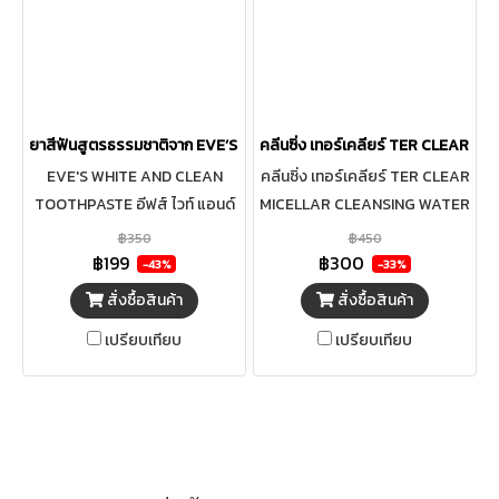
ยาสีฟันสูตรธรรมชาติจาก EVE’S TOOTHPASTE
คลีนซิ่ง เทอร์เคลียร์ TER CLEAR
EVE'S WHITE AND CLEAN
คลีนซิ่ง เทอร์เคลียร์ TER CLEAR
TOOTHPASTE อีฟส์ ไวท์ แอนด์
MICELLAR CLEANSING WATER
คลีน ทูธเพสต์ ผสานสารสกัด
ละลายเครื่องสำอาง สิ่งสกปรก
฿350
฿450
สมุนไพร 18 ชนิด ลดกลิ่นปาก ลม
และไขมันอุดตันที่ก่อให้เกิดสิว
฿199
฿300
-43%
-33%
หายใจหอมสดชื่น ช่วยให้ฟันขาว
สั่งซื้อสินค้า
สั่งซื้อสินค้า
ไม่ทำลายสารเคลือบฟัน ลดกลิ่น
เปรียบเทียบ
เปรียบเทียบ
ปาก ลมหายใจหอมสดชื่นยาวนาน