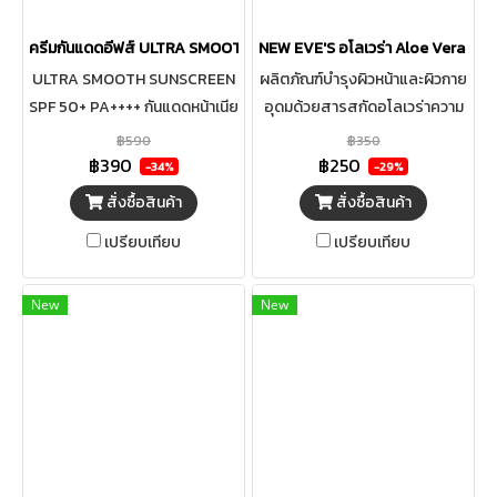
ครีมกันแดดอีฟส์ ULTRA SMOOTH SUNSCREEN SPF 50+ PA++++
NEW EVE'S อโลเวร่า Aloe Vera Hyd
ULTRA SMOOTH SUNSCREEN
ผลิตภัณฑ์บำรุงผิวหน้าและผิวกาย
SPF 50+ PA++++ กันแดดหน้าเนีย
อุดมด้วยสารสกัดอโลเวร่าความ
นอีฟส์ ไม่เหนียว ไม่มัน ไม่เยิ้ม
เข้มข้น 200x มากกว่าสูตรเดิม 10
฿590
฿350
เท่าผสานน้ำแร่จากธรรมชาติ ช่วย
฿390
฿250
-34%
-29%
มอบความชุ่มชื้น ปลอบประโลมผิว
สั่งซื้อสินค้า
สั่งซื้อสินค้า
ให้ผิวสดชื่น ปกป้องผิวที่ถูกทา
เปรียบเทียบ
เปรียบเทียบ
ร้ายจากแสงแดด ลดการระคาย
เคืองผิวอย่างอ่อนโยน ลดการ
เกิดสิว ซึมซาบเร็ว ไม่เหนียว
New
New
เหนอะหนะ เหมาะกับทุกสภาพผิว
วิธีใช้: บีบเจลทาบางๆ บริเวณผิว
หน้าและผิวกายเป็นประจ าเช้า-เย็น