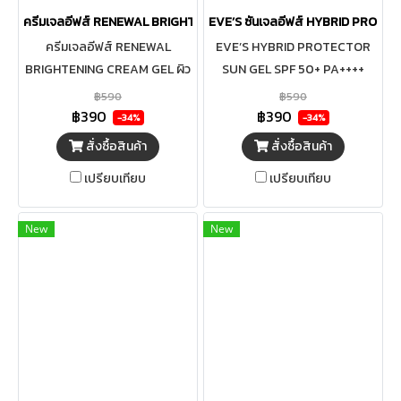
ครีมเจลอีฟส์ RENEWAL BRIGHTENING CREAM GEL
EVE’S ซันเจลอีฟส์ HYBRID PROTE
ครีมเจลอีฟส์ RENEWAL
EVE’S HYBRID PROTECTOR
BRIGHTENING CREAM GEL ผิว
SUN GEL SPF 50+ PA++++
ขาวกระจ่างใส เปล่งปลั่ง ผิวเนียน
ผลิตภัณฑ์ป้องกันแสงแดด เนื้อ
฿590
฿590
นุ่ม ชุ่มชื้น อย่างอ่อนโยน
เจล SPF50+ PA++++ ปกป้องผิว
฿390
฿390
-34%
-34%
จากแสงแดด UVA/UVB ด้วย
สั่งซื้อสินค้า
สั่งซื้อสินค้า
นวัตกรรม Skin-mimicking film
เปรียบเทียบ
เปรียบเทียบ
formulation ช่วยปกป้องผิวจาก
มลภาวะ ผสานกับ Microbiota
Antioxidant ลดการเกิดจุดด่าง
New
New
ดา และริ้วรอยบนใบหน้า เนื้อ
สัมผัสบางเบา เกลี่ยง่าย ไม่เหนียว
เหนอะหนะ ปราศจากสีและน้ำหอม
เลขที่ใบจดแจ้ง 12-
16700031637 ปริมาณ 30 g