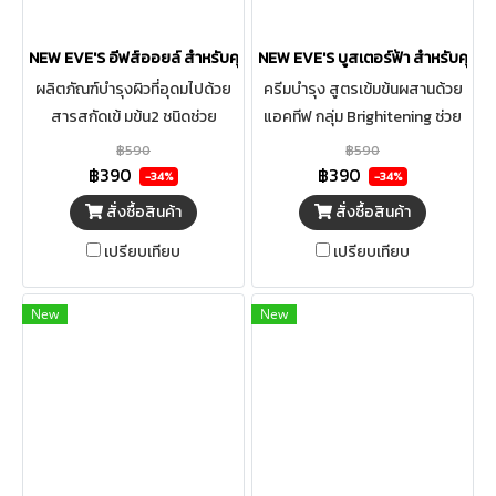
NEW EVE'S อีฟส์ออยล์ สำหรับคุณแม่ตั้งครรภ์ Stretch Mark Body Oli
NEW EVE'S บูสเตอร์ฟ้า สำหรับคุณแ
ผลิตภัณฑ์บํารุงผิวที่อุดมไปด้วย
ครีมบำรุง สูตรเข้มข้นผสานด้วย
สารสกัดเข้ มข้น2 ชนิดช่วย
แอคทีฟ กลุ่ม Brighitening ช่วย
ปกป้องผิวจากอนุมูลอิสระเก็บ
ให้ผิวพรรณกระจ่างใสอย่างเป็น
฿590
฿590
ล็อความชุ่มชื้นให้แก่ผิวได้ยาวนาน
ธรรมชาติ พร้อมสารสกัดจาก
฿390
฿390
-34%
-34%
ไม่เหนียวเหนอะหนะ ให้สารสําคัญ
ธัญพืช5ชนิดช่วยเติมเต็มความชุ่ ม
สั่งซื้อสินค้า
สั่งซื้อสินค้า
สามารถซึมเข้าสู่ผิวได้ อ ย่ าง มี ป
ขึ้นพร้อมปรับสีผิวให้สม่ำเสมอ
เปรียบเทียบ
เปรียบเทียบ
ร ะ สิ ท ธิ ภ าพ
กันแลดูสุขภาพดีตลอดทั้งวัน
New
New