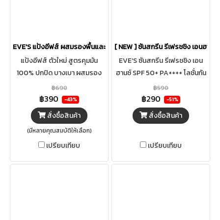
EVE'S แป้งอีฟส์ ผสมรองพื้นและกันแดด
[ NEW ] ซันสกรีน รีเฟรชชิง เอนฮานซ
แป้งอีฟส์ ตัวใหม่ สูตรคุมมัน
EVE'S ซันสกรีน รีเฟรชชิง เอน
100% ปกปิด บางเบา ผสมรอง
ฮานซ์ SPF 50+ PA++++ โลชั่นกัน
พื้นและกันแดด
แดดอีฟส์ โลชั่นบํารุงผิวกาย ให้
฿690
฿590
ความเย็นทันที บรรเทาความร้อน
฿390
฿290
-43%
-51%
ของผิว ด้วยเนื้อสัมผัสเข้มข้น
สั่งซื้อสินค้า
สั่งซื้อสินค้า
บางเบา ไม่เหนียว เหนอะหนะ
(มีหลายคุณสมบัติให้เลือก)
สามารถซึมเข้าสู่ผิวได้อย่าง
เปรียบเทียบ
เปรียบเทียบ
รวดเร็ว คงความชุ่มชื้น ล้ำลึกในชั้น
ผิว ปรับผิวให้มีความสมดุล และดู
สุขภาพดีอย่างเป็นธรรมชาติ