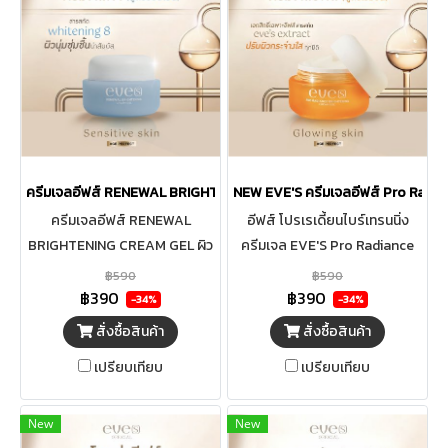
ครีมเจลอีฟส์ RENEWAL BRIGHTENING CREAM GEL
NEW EVE'S ครีมเจลอีฟส์ Pro Radia
ครีมเจลอีฟส์ RENEWAL
อีฟส์ โปรเรเดี้ยนไบร์เทรนนิ่ง
BRIGHTENING CREAM GEL ผิว
ครีมเจล EVE'S Pro Radiance
ขาวกระจ่างใส เปล่งปลั่ง ผิวเนียน
Brightening Cream Gel ครีม
฿590
฿590
นุ่ม ชุ่มชื้น อย่างอ่อนโยน
เจล ผิวขาวกระจ่างใส ผิวเนียนนุ่ม
฿390
฿390
-34%
-34%
ชุ่มชื้น ผลิตภัณฑ์บำรุงผิวให้แลดู
สั่งซื้อสินค้า
สั่งซื้อสินค้า
กระจ่างใส เอกสิทธิ์เฉพาะอีฟส์
เปรียบเทียบ
เปรียบเทียบ
สารสกัด EVE'S EXTRACT
10ชนิด ยับยั้ง5กลไกจากความ
หมองคล้ำ ผิวกระจ่างใสอย่างเป็น
New
New
ธรรมชาติ ปรับสีผิวสม่ำเสมอ