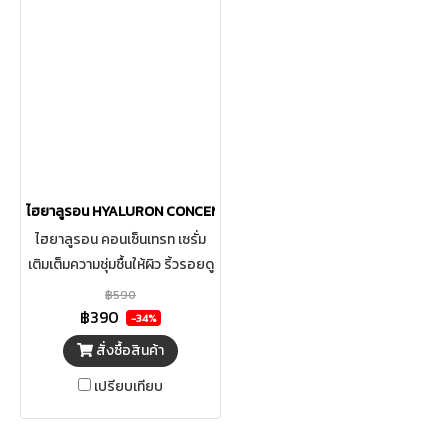
เหนอะหนะ เหมาะกับทุกสภาพผิว
วิธีใช้: บีบเจลทาบางๆ บริเวณผิว
หน้าและผิวกายเป็นประจ าเช้า-เย็น
ไฮยาลูรอน HYALURON CONCENTRATE SERUM 15X
ไฮยาลูรอน คอนเซ็นเทรท เซรั่ม
เติมเต็มความชุ่มชื้นให้ผิว ริ้วรอยดู
ตื้นขึ้น HYALURON
฿590
CONCENTRATE SERUM เซรั่ม
฿390
-34%
สูตรเข้มข้น อัดเเน่นด้วย
สั่งซื้อสินค้า
Hyaluron 15 Molecules ที่ผ่าน
เปรียบเทียบ
กระบวนการ Biotechnology
Extraction ผสานกับ Vitamin
B3 และสารสกัดจากธรรมชาติถึง