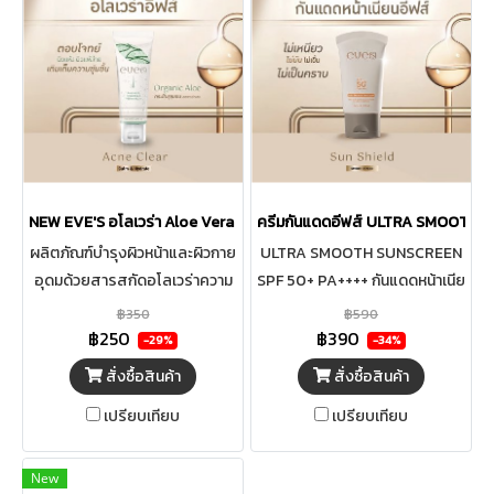
ผลัดเซลผิวที่เสื่อมสภาพออก
อย่างอ่อนโยน
NEW EVE'S อโลเวร่า Aloe Vera Hydrating & Treatment Gel
ครีมกันแดดอีฟส์ ULTRA SMOOTH 
ผลิตภัณฑ์บำรุงผิวหน้าและผิวกาย
ULTRA SMOOTH SUNSCREEN
อุดมด้วยสารสกัดอโลเวร่าความ
SPF 50+ PA++++ กันแดดหน้าเนีย
เข้มข้น 200x มากกว่าสูตรเดิม 10
นอีฟส์ ไม่เหนียว ไม่มัน ไม่เยิ้ม
฿350
฿590
เท่าผสานน้ำแร่จากธรรมชาติ ช่วย
฿250
฿390
-29%
-34%
มอบความชุ่มชื้น ปลอบประโลมผิว
สั่งซื้อสินค้า
สั่งซื้อสินค้า
ให้ผิวสดชื่น ปกป้องผิวที่ถูกทา
เปรียบเทียบ
เปรียบเทียบ
ร้ายจากแสงแดด ลดการระคาย
เคืองผิวอย่างอ่อนโยน ลดการ
เกิดสิว ซึมซาบเร็ว ไม่เหนียว
New